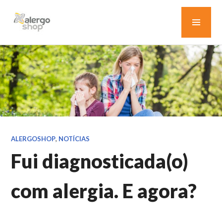
Pular
MEN
para
o
PRIN
conteúdo
BLOG ALERGOSHOP
ALERGOSHOP
,
NOTÍCIAS
Fui diagnosticada(o)
com alergia. E agora?