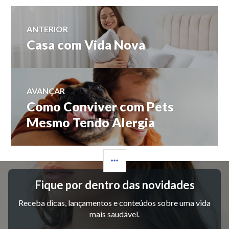
Navegação
ANTERIOR
Casa com Vida Nova
Post
de
anterior:
Post
AVANÇAR
Como Conviver com Pets
Próximo
post:
Mesmo Tendo Alergia
LATERAL
Fique por dentro das novidades
Receba dicas, lançamentos e conteúdos sobre uma vida
mais saudável.