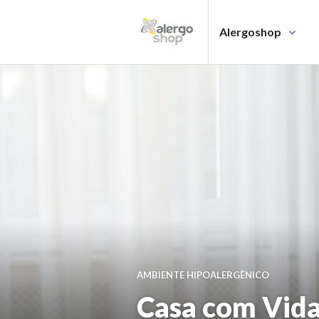
Pular
para
Alergoshop
o
BLOG
conteúdo
ALERGO
SHOP
AMBIENTE HIPOALERGÊNICO
Casa com Vid