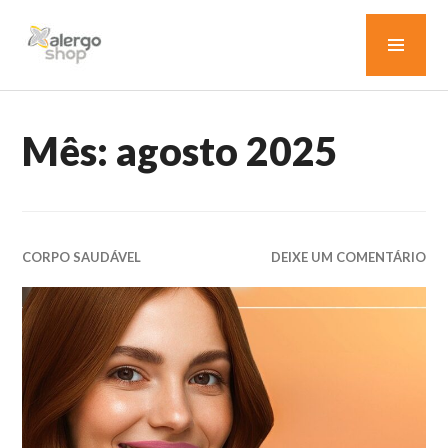
Pular
MEN
para
o
PRIN
conteúdo
BLOG ALERGOSHOP
Mês:
agosto 2025
CORPO SAUDÁVEL
DEIXE UM COMENTÁRIO