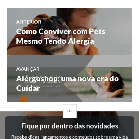
Navegação
ANTERIOR
Como Conviver com Pets
Post
de
anterior:
Mesmo Tendo Alergia
Post
AVANÇAR
Alergoshop: uma nova era do
Próximo
post:
Cuidar
LATERAL
Fique por dentro das novidades
Receba dicas, lançamentos e conteúdos sobre uma vida