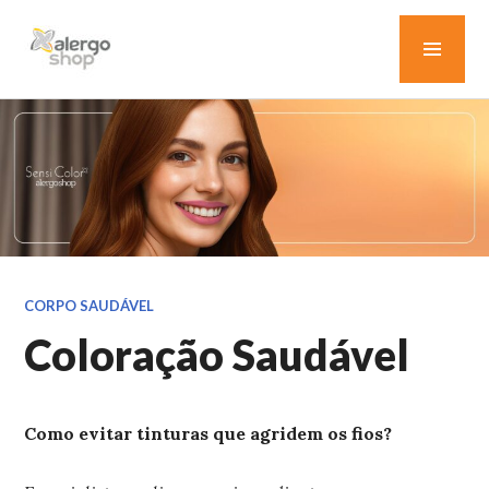
Pular
MEN
para
o
PRIN
conteúdo
BLOG ALERGOSHOP
CORPO SAUDÁVEL
Coloração Saudável
Como evitar tinturas que agridem os fios?